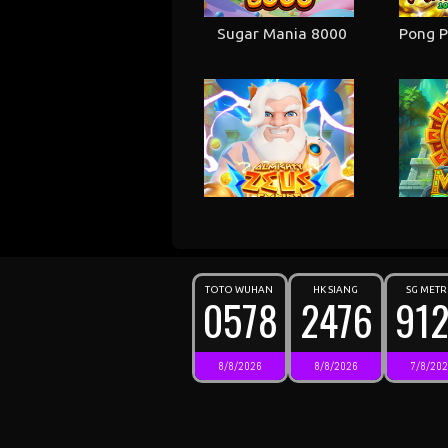
Sugar Mania 8000
Pong 
Almighty Zeus Empire
Ma
TOTO WUHAN
HK SIANG
SG MET
0578
2476
91
8/8/2026
8/8/2026
7/8/20