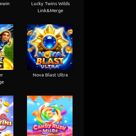
xwin
Lucky Twins Wilds
Link&Merge
er
Nova Blast Ultra
ge