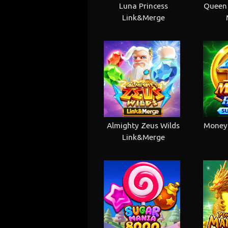
Luna Princess
Queen 
Link&Merge
Almighty Zeus Wilds
Money 
Link&Merge