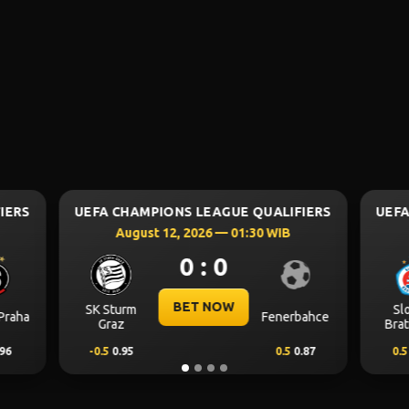
Pong Mahjong
Cluckin' Sweet Feast
Ultimate Goal
Jackpots
IERS
E-FOOTBALL F24 ELITE CLUB FRIENDLY
E-
August 8, 2026 — 11:30 WIB
lin's Secret
Yami Warriors
Bronco Big B
0 : 4
Maxways
BET NOW
Saint-
e-Newcastle
e-Paris Saint
oise
United
Germain
Neth
1.00
0.00
-0.69
0.00
0.45
0.0