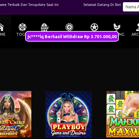
erbaik Dan Terupdate Saat Ini
Selamat Datang Di Slot798 Slot Game T
jc****lq Berhasil Withdraw Rp 3.701.000,00
ME
TOGEL
SLOT
LIVE CASINO
SPORT
SABUNG
ARC