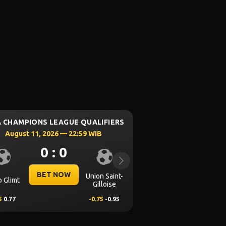
EFA CHAMPIONS LEAGUE QUALIFIERS
August 11, 2026 — 22:00 WIB
0 : 0
Next
BET NOW
airat Almaty
Levski Sofia
(n)
0.00
0.76
0.00
-0.94