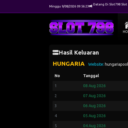
Selamat Datang Di Slot798 Slot Ga
Minggu 9/08/2026 09:56:23
HO
Hasil Keluaran
HUNGARIA
Website:
hungariapoo
No
Tanggal
1
08 Aug 2026
2
07 Aug 2026
3
06 Aug 2026
4
05 Aug 2026
5
04 Aug 2026