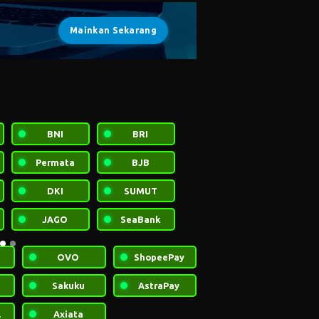
Mainkan Sekarang
BNI
BRI
DBS
Permata
BJB
Sinarmas
DKI
SUMUT
Superbank
Al
JAGO
SeaBank
OVO
ShopeePay
Sakuku
AstraPay
l
Axiata