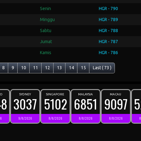
Senin
HGR - 790
Minggu
HGR - 789
Sabtu
HGR - 788
Jumat
HGR - 787
Kamis
HGR - 786
8
9
10
11
12
13
14
15
Last ( 73 )
RO
SYDNEY
SINGAPORE
MALAYSIA
MACAU
48
3037
5102
6851
9097
5
26
9/8/2026
8/8/2026
8/8/2026
8/8/2026
8