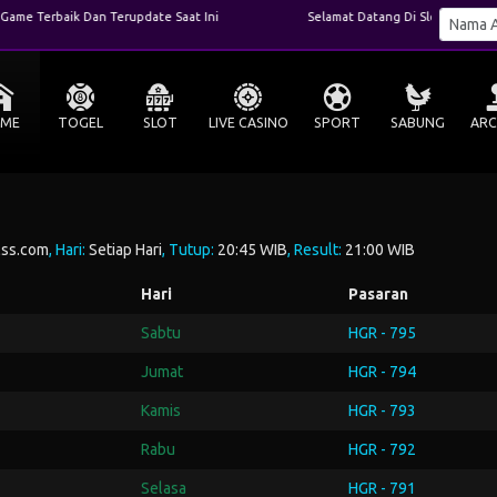
me Terbaik Dan Terupdate Saat Ini
Selamat Datang Di Slot798 Slot Gam
ME
TOGEL
SLOT
LIVE CASINO
SPORT
SABUNG
ARC
lss.com
, Hari:
Setiap Hari
, Tutup:
20:45 WIB
, Result:
21:00 WIB
Hari
Pasaran
Sabtu
HGR - 795
Jumat
HGR - 794
Kamis
HGR - 793
Rabu
HGR - 792
Selasa
HGR - 791