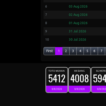
6
03 Aug 2026
7
02 Aug 2026
8
01 Aug 2026
9
31 Jul 2026
10
30 Jul 2026
First
1
2
3
4
5
6
7
TOTO WUHAN
HK SIANG
SG MET
5412
4008
59
9/8/2026
9/8/2026
9/8/20