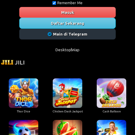
Remember Me
Masuk
Daftar Sekarang
Main di Telegram
Desktop
Wap
JILI
Thor Dice
Chicken Dash Jackpot
Cash Balloon