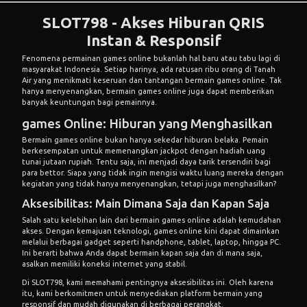
SLOT798 - Akses Hiburan QRIS
Instan & Responsif
Fenomena permainan
games online
bukanlah hal baru atau tabu lagi di
masyarakat Indonesia. Setiap harinya, ada ratusan ribu orang di Tanah
Air yang menikmati keseruan dan tantangan bermain games online. Tak
hanya menyenangkan, bermain games online juga dapat memberikan
banyak keuntungan bagi pemainnya.
games Online: Hiburan yang Menghasilkan
Bermain games online bukan hanya sekedar hiburan belaka. Pemain
berkesempatan untuk memenangkan jackpot dengan hadiah uang
tunai jutaan rupiah. Tentu saja, ini menjadi daya tarik tersendiri bagi
para bettor. Siapa yang tidak ingin mengisi waktu luang mereka dengan
kegiatan yang tidak hanya menyenangkan, tetapi juga menghasilkan?
Aksesibilitas: Main Dimana Saja dan Kapan Saja
Salah satu kelebihan lain dari bermain games online adalah kemudahan
akses. Dengan kemajuan teknologi, games online kini dapat dimainkan
melalui berbagai gadget seperti handphone, tablet, laptop, hingga PC.
Ini berarti bahwa Anda dapat bermain kapan saja dan di mana saja,
asalkan memiliki koneksi internet yang stabil.
Di
SLOT798
, kami memahami pentingnya aksesibilitas ini. Oleh karena
itu, kami berkomitmen untuk menyediakan platform bermain yang
responsif dan mudah digunakan di berbagai perangkat.