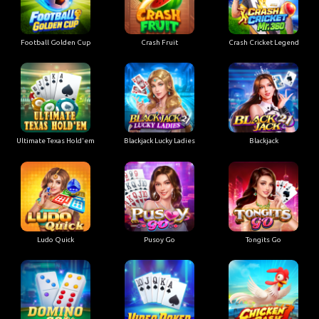
Football Golden Cup
Crash Fruit
Crash Cricket Legend
Ultimate Texas Hold'em
Blackjack Lucky Ladies
Blackjack
Ludo Quick
Pusoy Go
Tongits Go