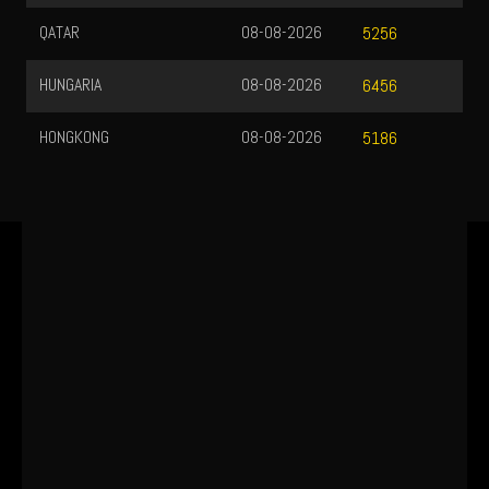
QATAR
08-08-2026
5256
HUNGARIA
08-08-2026
6456
HONGKONG
08-08-2026
5186