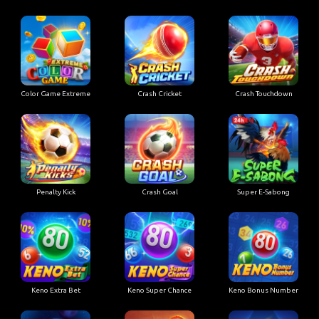
Color Game Extreme
Crash Cricket
Crash Touchdown
Penalty Kick
Crash Goal
Super E-Sabong
Keno Extra Bet
Keno Super Chance
Keno Bonus Number