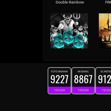
Double Rainbow
FR
SixSixSix
2
TOTO WUHAN
HK SIANG
SG MET
9227
8867
91
7/8/2026
7/8/2026
7/8/20
Keep'em