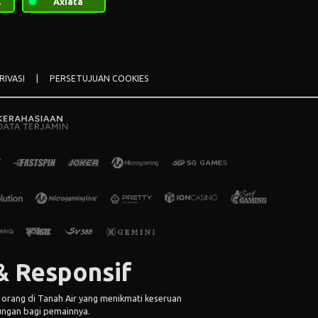
RIVASI
|
PERSETUJUAN COOKIES
EESE
Rise of Ymir
sion
Fire my Laser
& Responsif
u orang di Tanah Air yang menikmati keseruan
ungan bagi pemainnya.