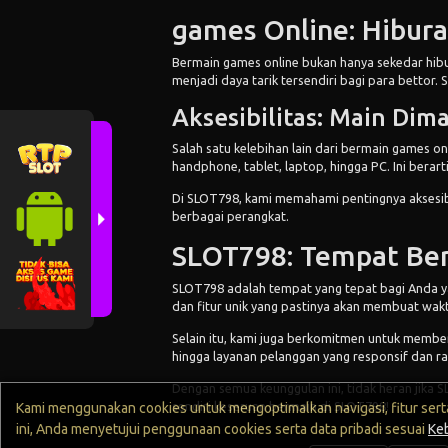
games Online: Hibur
Bermain games online bukan hanya sekedar hibu
menjadi daya tarik tersendiri bagi para bettor.
Aksesibilitas: Main Dim
Klowns
Phoen
Salah satu kelebihan lain dari bermain games o
handphone, tablet, laptop, hingga PC. Ini berar
Di
SLOT798
, kami memahami pentingnya aksesib
berbagai perangkat.
SLOT798: Tempat Ber
SLOT798 adalah tempat yang tepat bagi Anda y
dan fitur unik yang pastinya akan membuat wa
Strength of Hercules
Da
Selain itu, kami juga berkomitmen untuk membe
hingga layanan pelanggan yang responsif dan r
Dengan semua keunggulan ini, tidak heran jika S
sendiri keseruan bermain di SLOT798!
Kami menggunakan cookies untuk mengoptimalkan navigasi, fitur serta
ini, Anda menyetujui penggunaan cookies serta data pribadi sesuai
Keb