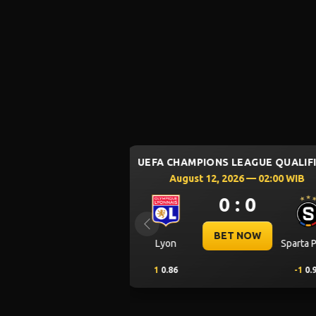
Hand of Anubis
UEFA CHAMPIONS LEAGUE QUALIF
August 11, 2026 — 22:59 WIB
0 : 0
Previous
BET NOW
Union 
Bodo Glimt
Gill
0.75
0.82
-0.75
Stormforged
Ke