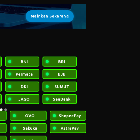
Mainkan Sekarang
ngs
Orb of Destiny
Maybank
Mestika
UOB
BluBCA
SAQU
OVO
ShopeePay
ab
Tai the Toadc
Sakuku
AstraPay
l
Axiata