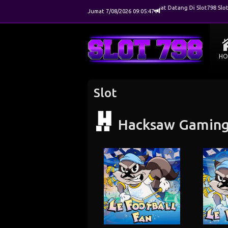
Selamat Datang Di Slot798 Slot Game
Jumat 7/08/2026 09:05:48
HO
Slot
Hacksaw Gamin