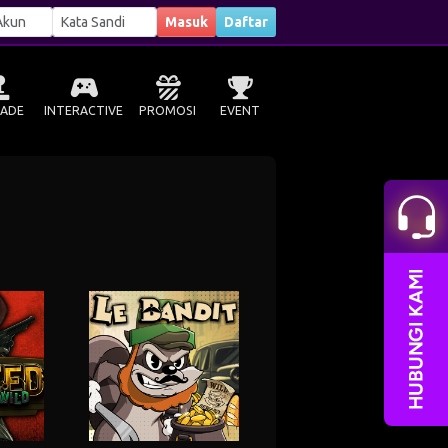
 Terbaik Dan Terupdate Saat Ini
Masuk
Daftar
ADE
INTERACTIVE
PROMOSI
EVENT