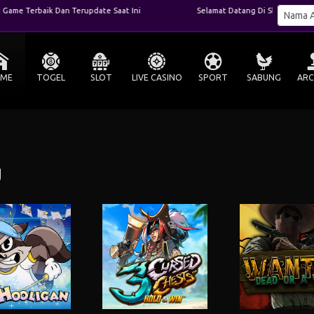
 Terbaik Dan Terupdate Saat Ini
Selamat Datang Di Slot798 Slot Game
wi****id Berhasil Withdraw Rp 1.380.000,00
ME
TOGEL
SLOT
LIVE CASINO
SPORT
SABUNG
ARC
g