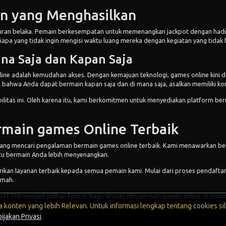
an yang Menghasilkan
ran belaka. Pemain berkesempatan untuk memenangkan jackpot dengan hadiah u
 Siapa yang tidak ingin mengisi waktu luang mereka dengan kegiatan yang tida
ana Saja dan Kapan Saja
ix Duel Reels
Marlin Masters
Hounds of 
nline adalah kemudahan akses. Dengan kemajuan teknologi, games online kini 
ti bahwa Anda dapat bermain kapan saja dan di mana saja, asalkan memiliki kone
ilitas ini. Oleh karena itu, kami berkomitmen untuk menyediakan platform be
main games Online Terbaik
ang mencari pengalaman bermain games online terbaik. Kami menawarkan be
ktu bermain Anda lebih menyenangkan.
nny Dollar
Pray for Three
Spinma
rikan layanan terbaik kepada semua pemain kami. Mulai dari proses pendafta
amah.
LOT798 menjadi pilihan favorit bagi ratusan ribu pemain games online di Indo
 konten yang lebih Relevan. Untuk informasi lengkap tentang cookies sil
ijakan Privasi
.