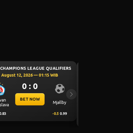
Temple of Torment
FOOTBALL F24 INTERNATIONAL
FRIENDLY
August 7, 2026 — 16:00 WIB
0 : 0
Next
BET NOW
rtugal
e-Croatia
0
-0.79
0.00
0.55
Xmas Drop