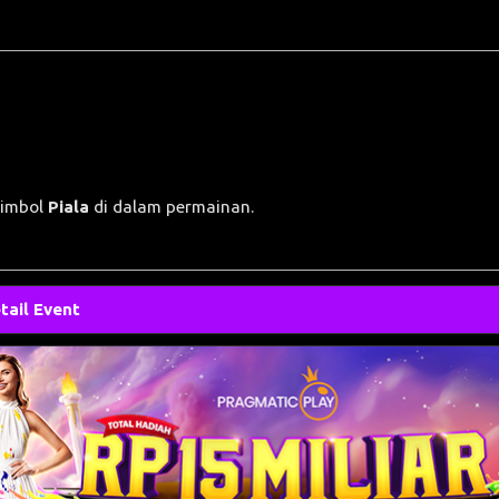
simbol
Piala
di dalam permainan.
tail Event