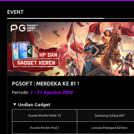
EVENT
PGSOFT : MERDEKA KE 81 !
Periode:
1 - 31 Agustus 2026
Undian Gadget
Xiaomi Redmi Note 15
Samsung Galaxy A07
Xiaomi Redmi Pad 2
Lenovo Motopad 60 Neo