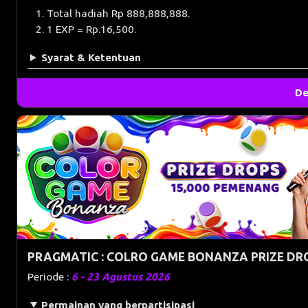
Total hadiah Rp 888,888,888.
1 EXP = Rp.16,500.
Syarat & Ketentuan
De
PRAGMATIC : COLRO GAME BONANZA PRIZE DR
Periode :
6 - 23 Agustus 2026
Permainan yang berpartisipasi