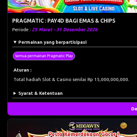
PRAGMATIC : PAY4D BAGI EMAS & CHIPS
Periode :
25 Maret - 31 Desember 2026
Permainan yang berpartisipasi
Semua permainan Pragmatic Play
Aturan :
Total hadiah Slot & Casino senilai Rp 15,000,000,000.
Syarat & Ketentuan
De