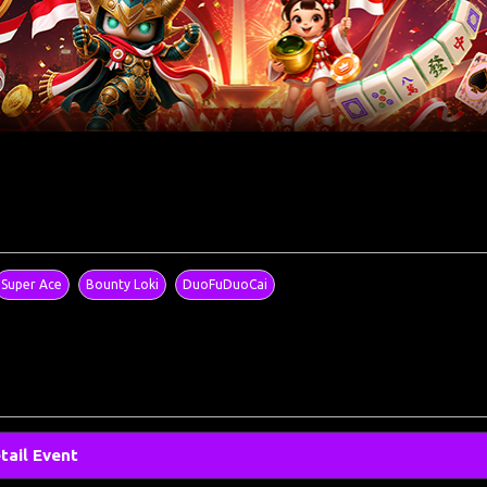
Super Ace
Bounty Loki
DuoFuDuoCai
tail Event