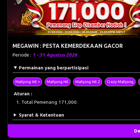
MEGAWIN : PESTA KEMERDEKAAN GACOR
Periode :
1 - 31 Agustus 2026
Permainan yang berpartisipasi
Mahjong Hit +
Mahjong Hit
Mahjong Hit 2
Crazy Mahjong
Aturan :
Total Pemenang 171,000.
Syarat & Ketentuan
De